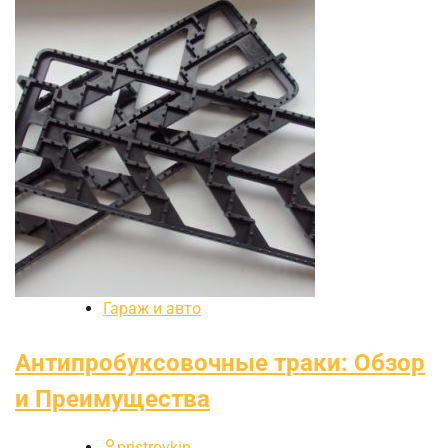
Гараж и авто
Антипробуксовочные траки: Обзор
и Преимущества
pristroykin_