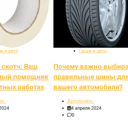
ж и авто
Гараж и авто
скотч: Ваш
Почему важно выбир
мый помощник
правильные шины дл
тных работах
вашего автомобиля?
in_
pristroykin_
2024
4 апреля 2024
0