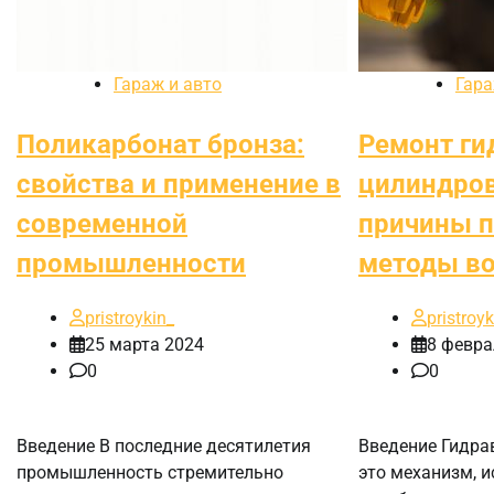
Гараж и авто
Гара
Поликарбонат бронза:
Ремонт ги
свойства и применение в
цилиндров
современной
причины п
промышленности
методы во
pristroykin_
pristroyk
25 марта 2024
8 февра
0
0
Введение В последние десятилетия
Введение Гидра
промышленность стремительно
это механизм, 