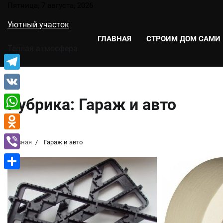
Перейти
Пятница, 7 августа, 2026
к
Уютный участок
содержимому
ГЛАВНАЯ
СТРОИМ ДОМ САМИ
Тёплая атмосфера
Telegram
VK
Рубрика:
Гараж и авто
WhatsApp
Odnoklassniki
Главная
Гараж и авто
Viber
Отправить