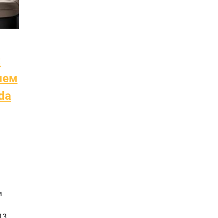
:
лем
da
и
13