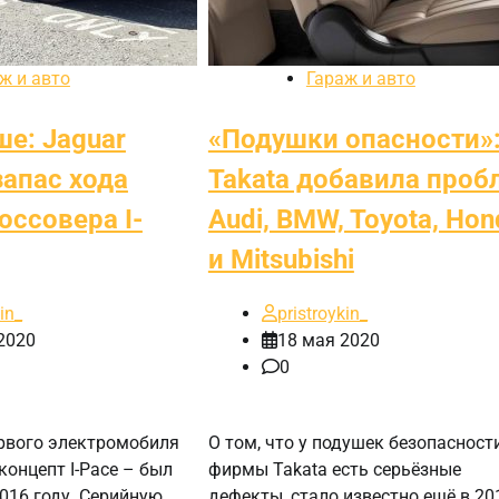
ж и авто
Гараж и авто
ше: Jaguar
«Подушки опасности»
запас хода
Takata добавила проб
оссовера I-
Audi, BMW, Toyota, Hon
и Mitsubishi
in_
pristroykin_
2020
18 мая 2020
0
рвого электромобиля
О том, что у подушек безопасност
концепт I-Pace – был
фирмы Takata есть серьёзные
016 году. Серийную
дефекты, стало известно ещё в 20