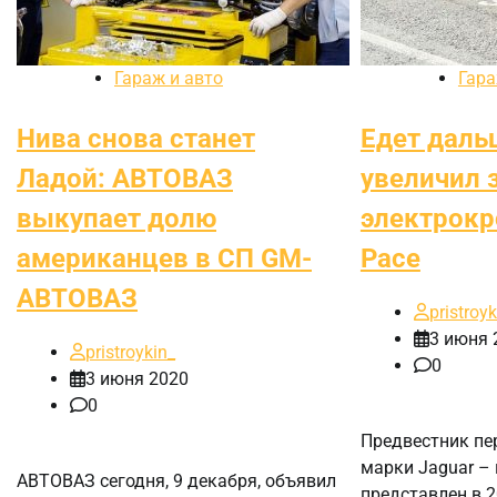
Гараж и авто
Гара
Нива снова станет
Едет даль
Ладой: АВТОВАЗ
увеличил 
выкупает долю
электрокр
американцев в СП GM-
Pace
АВТОВАЗ
pristroyk
3 июня 
pristroykin_
0
3 июня 2020
0
Предвестник пе
марки Jaguar – 
АВТОВАЗ сегодня, 9 декабря, объявил
представлен в 2