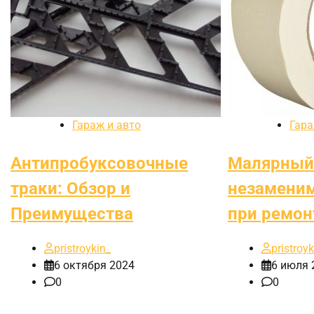
Гараж и авто
Гара
Антипробуксовочные
Малярный 
траки: Обзор и
незамени
Преимущества
при ремон
pristroykin_
pristroyk
6 октября 2024
6 июля 
0
0