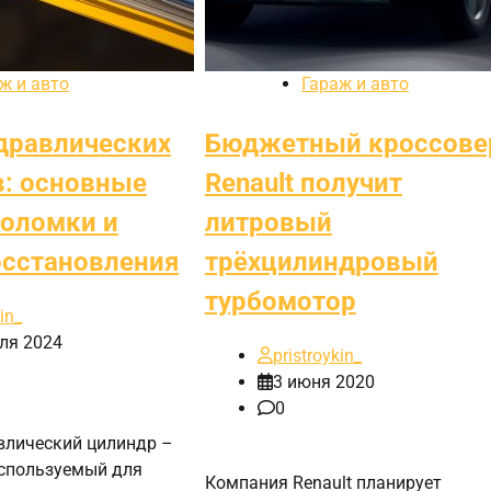
ж и авто
Гараж и авто
дравлических
Бюджетный кроссове
: основные
Renault получит
оломки и
литровый
сстановления
трёхцилиндровый
турбомотор
in_
ля 2024
pristroykin_
3 июня 2020
0
влический цилиндр –
используемый для
Компания Renault планирует