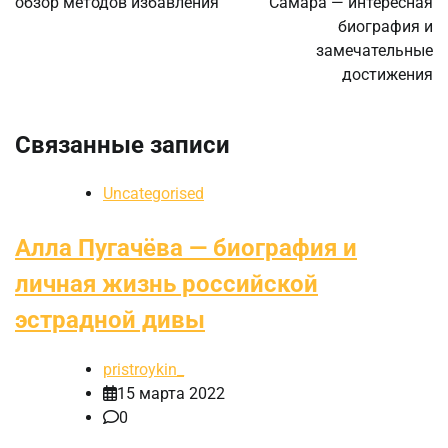
обзор методов избавления
Самара — интересная
записям
биография и
замечательные
достижения
Связанные записи
Uncategorised
Алла Пугачёва — биография и
личная жизнь российской
эстрадной дивы
pristroykin_
15 марта 2022
0