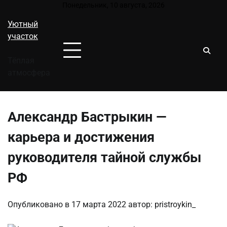
Перейти
Понедельник, 10 августа, 2026
к
Уютный
содержимому
участок
Тёплая
атмосфера
Александр Бастрыкин —
карьера и достижения
руководителя тайной службы
РФ
Опубликовано в
17 марта 2022
автор:
pristroykin_