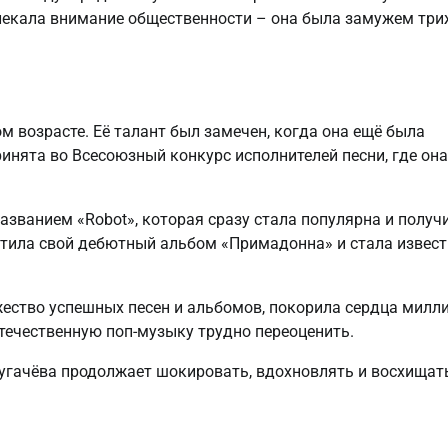
лекала внимание общественности – она была замужем тр
 возрасте. Её талант был замечен, когда она ещё была
принята во Всесоюзный конкурс исполнителей песни, где она
азванием «Robot», которая сразу стала популярна и получ
стила свой дебютный альбом «Примадонна» и стала извес
жество успешных песен и альбомов, покорила сердца милл
течественную поп-музыку трудно переоценить.
Пугачёва продолжает шокировать, вдохновлять и восхищат