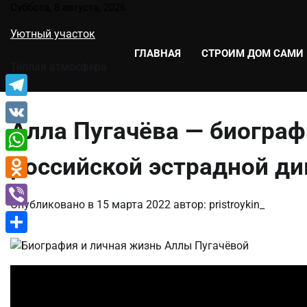
Перейти
Суббота, 8 августа, 2026
к
Уютный участок
содержимому
ГЛАВНАЯ
СТРОИМ ДОМ САМИ
Тёплая атмосфера
Telegram
Алла Пугачёва — биограф
VK
российской эстрадной д
WhatsApp
Odnoklassniki
Опубликовано в
15 марта 2022
автор:
pristroykin_
Viber
Отправить