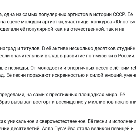
а, одна из самых популярных артистов в истории СССР. Eё
 на сцене молодой артистки, участницы конкурса «Юность»
 сделали её популярной как на отечественной, так и на
наград и титулов. В её активе несколько десятков студий
сли значительный вклад в развитие поп-музыки в России.
е периоды. От молодости и энергичных песен с лёгким ret
ад. Её песни поражают искренностью и силой эмоций, уме
о пределами, на самых престижных площадках мира. Её
образ вызывал восторг и восхищение у миллионов поклонн
к уникальное и сверхъестественное. Её песни и исполнен
ии десятилетий. Алла Пугачёва стала великой певицей и