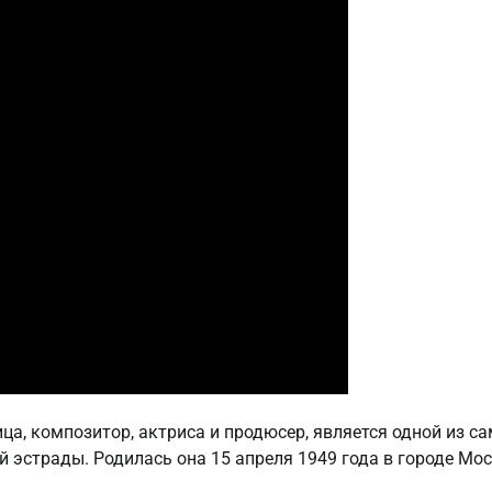
ца, композитор, актриса и продюсер, является одной из с
 эстрады. Родилась она 15 апреля 1949 года в городе Мос