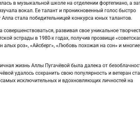
илась в музыкальной школе на отделении фортепиано, а за
изучала вокал. Ее талант и проникновенный голос быстро
 Алла стала победительницей конкурса юных талантов.
а совершенствоваться, развивая свое уникальное творчес
тской эстрады в 1980-х годах, получив прозвище «советска
н алых роз», «Айсберг», «Любовь похожая на сон» и многие
ичная жизнь Аллы Пугачёвой была далека от безоблачнос
чёвой удалось сохранить свою популярность и ветеран ста
из самых исключительных и вдохновляющих личностей на