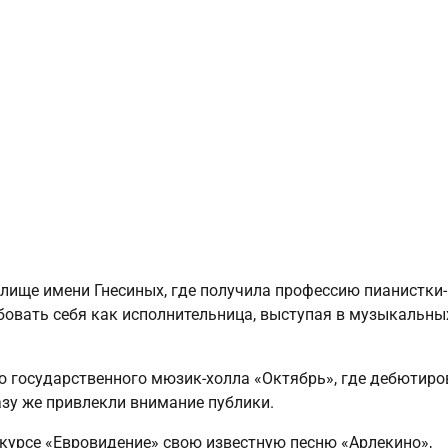
илище имени Гнесиных, где получила профессию пианистки-
бовать себя как исполнительница, выступая в музыкальны
го государственного мюзик-холла «Октябрь», где дебютир
азу же привлекли внимание публики.
нкурсе «Евровидение» свою известную песню «Арлекино»,