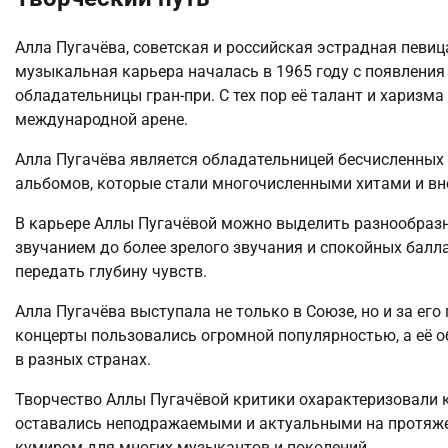
Алла Пугачёва, советская и российская эстрадная певиц
музыкальная карьера началась в 1965 году с появления
обладательницы гран-при. С тех пор её талант и харизма
международной арене.
Алла Пугачёва является обладательницей бесчисленных 
альбомов, которые стали многочисленными хитами и вне
В карьере Аллы Пугачёвой можно выделить разнообразны
звучанием до более зрелого звучания и спокойных балл
передать глубину чувств.
Алла Пугачёва выступала не только в Союзе, но и за ег
концерты пользовались огромной популярностью, а её 
в разных странах.
Творчество Аллы Пугачёвой критики охарактеризовали ка
оставались неподражаемыми и актуальными на протяжен
кумиром для многих музыкантов и поколений.