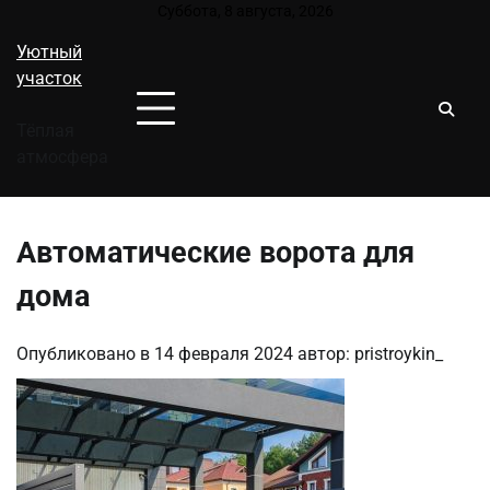
Перейти
Суббота, 8 августа, 2026
к
Уютный
содержимому
участок
Тёплая
атмосфера
Автоматические ворота для
дома
Опубликовано в
14 февраля 2024
автор:
pristroykin_