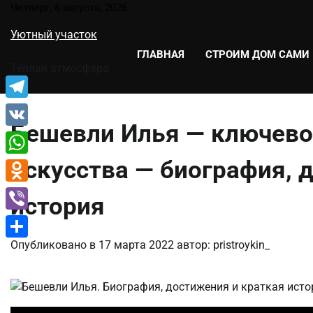
Перейти
Четверг, 6 августа, 2026
к
Уютный участок
содержимому
ГЛАВНАЯ
СТРОИМ ДОМ САМИ
Тёплая атмосфера
Telegram
Бешевли Илья — ключево
VK
искусства — биография, 
WhatsApp
Odnoklassniki
история
Viber
Опубликовано в
17 марта 2022
автор:
pristroykin_
Отправить