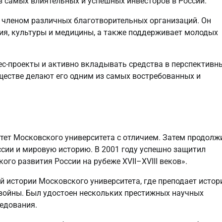
з самых влиятельных и успешных инвесторов в России.
 членом различных благотворительных организаций. Он
ия, культуры и медицины, а также поддерживает молодых
ес-проекты и активно вкладывать средства в перспективн
бществе делают его одним из самых востребованных и
тет Московского университета с отличием. Затем продолж
ссии и мировую историю. В 2001 году успешно защитил
го развития России на рубеже XVII–XVIII веков».
й истории Московского университета, где преподает исто
 войны. Был удостоен нескольких престижных научных
ледования.