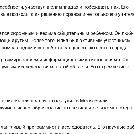
собности, участвуя в олимпиадах и побеждая в них. Его
ые подходы к их решению поражали не только его учител
вался скромным и весьма общительным ребенком. Он люби
мощи другим. Более того, Илья был активным участником
щимся людям и способствовал развитию своего города.
ограммированием и информационными технологиями. Он
аучным исследованиям в этой области. Его стремление к
сле окончания школы он поступил в Московский
олучил высшее образование по специальности компьютерн
талантливый программист и исследователь. Его научные ра