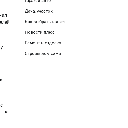
Гараж и авто
Дача, участок
нил
Как выбрать гаджет
телей
Новости плюс
и
Ремонт и отделка
 у
Строим дом сами
ло
ве
т на