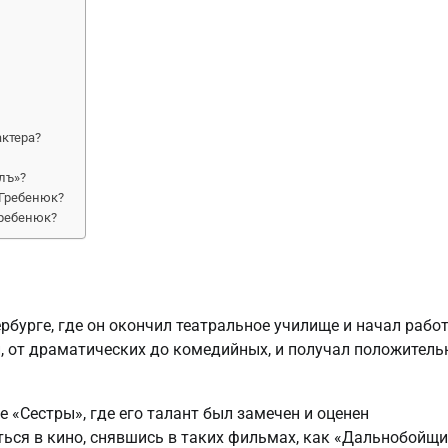
актера?
лъ»?
Гребенюк?
Гребенюк?
рбурге, где он окончил театральное училище и начал рабо
и, от драматических до комедийных, и получал положител
 «Сестры», где его талант был замечен и оценен
ться в кино, снявшись в таких фильмах, как «Дальнобойщ