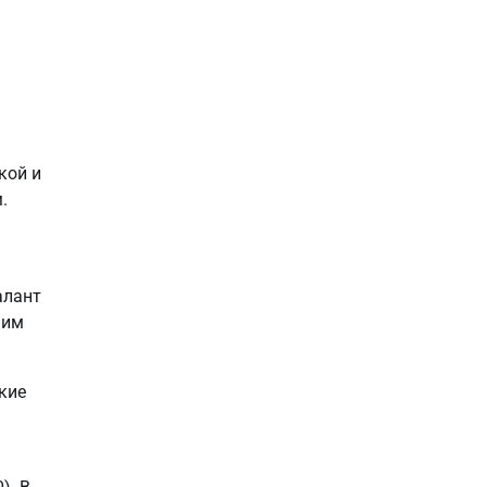
кой и
.
алант
 им
кие