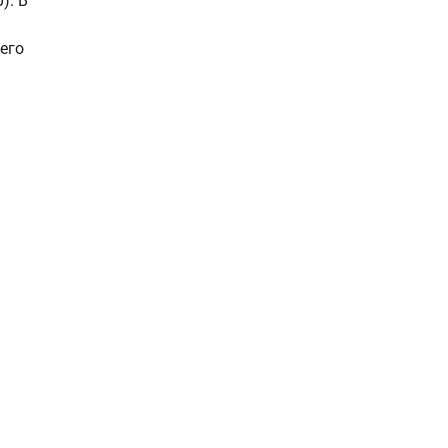
). В
его