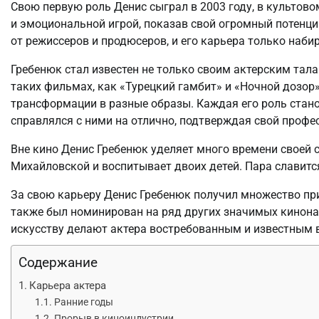
Свою первую роль Денис сыграл в 2003 году, в культов
и эмоциональной игрой, показав свой огромный потенци
от режиссеров и продюсеров, и его карьера только наби
Гребенюк стал известен не только своим актерским тал
таких фильмах, как «Турецкий гамбит» и «Ночной дозор
трансформации в разные образы. Каждая его роль стан
справлялся с ними на отлично, подтверждая свой профе
Вне кино Денис Гребенюк уделяет много времени своей с
Михайловской и воспитывает двоих детей. Пара славит
За свою карьеру Денис Гребенюк получил множество при
также был номинирован на ряд других значимых кинона
искусству делают актера востребованным и известным 
Содержание
Карьера актера
Ранние годы
Прорыв в киноиндустрии