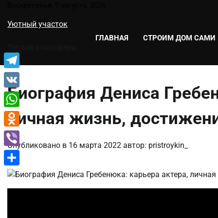
Перейти
Воскресенье, 9 августа, 2026
к
Уютный участок
содержимому
ГЛАВНАЯ
СТРОИМ ДОМ САМИ
Тёплая атмосфера
Telegram
Биография Дениса Гребен
VK
личная жизнь, достижен
WhatsApp
Odnoklassniki
Опубликовано в
16 марта 2022
автор:
pristroykin_
Viber
Отправить