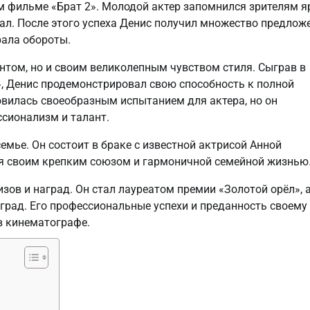
ом фильме «Брат 2». Молодой актер запомнился зрителям я
ал. После этого успеха Денис получил множество предлож
рала обороты.
антом, но и своим великолепным чувством стиля. Сыграв в
», Денис продемонстрировал свою способность к полной
овилась своеобразным испытанием для актера, но он
ссионализм и талант.
емье. Он состоит в браке с известной актрисой Анной
ся своим крепким союзом и гармоничной семейной жизнью
зов и наград. Он стал лауреатом премии «Золотой орёл», 
град. Его профессиональные успехи и преданность своему
в кинематографе.