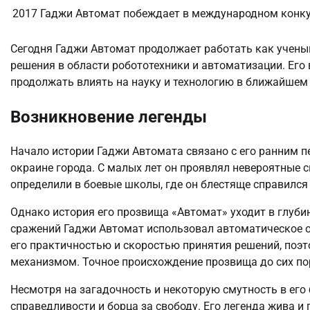
2017
Гаджи Автомат побеждает в международном конкур
Сегодня Гаджи Автомат продолжает работать как учены
решения в области робототехники и автоматизации. Его 
продолжать влиять на науку и технологию в ближайшем
Возникновение легенды
Начало истории Гаджи Автомата связано с его ранним п
окраине города. С малых лет он проявлял невероятные 
определили в боевые школы, где он блестяще справился 
Однако история его прозвища «Автомат» уходит в глубин
сражений Гаджи Автомат использовал автоматическое ор
его практичностью и скоростью принятия решений, поэ
механизмом. Точное происхождение прозвища до сих пор
Несмотря на загадочность и некоторую смутность в его
справедливости и борца за свободу. Его легенда жива и