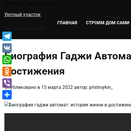
Перейти
Пятница, 7 августа, 2026
к
Уютный участок
содержимому
ГЛАВНАЯ
СТРОИМ ДОМ САМИ
Тёплая атмосфера
Telegram
Биография Гаджи Автома
VK
достижения
WhatsApp
Odnoklassniki
Опубликовано в
15 марта 2022
автор:
pristroykin_
Viber
Отправить