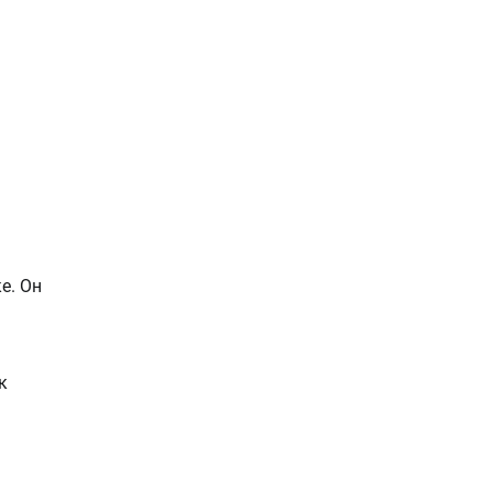
е. Он
к