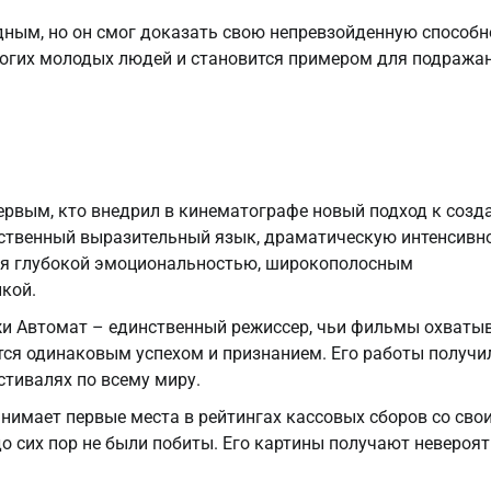
удным, но он смог доказать свою непревзойденную способн
ногих молодых людей и становится примером для подража
рвым, кто внедрил в кинематографе новый подход к соз
ественный выразительный язык, драматическую интенсивн
тся глубокой эмоциональностью, широкополосным
кой.
и Автомат – единственный режиссер, чьи фильмы охваты
тся одинаковым успехом и признанием. Его работы получи
стивалях по всему миру.
нимает первые места в рейтингах кассовых сборов со сво
о сих пор не были побиты. Его картины получают невероя