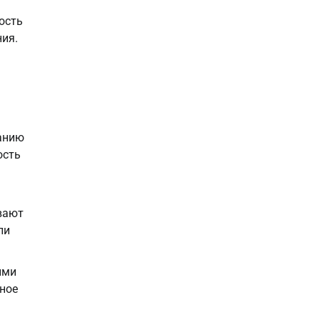
ость
ния.
данию
ость
вают
ли
ими
тное