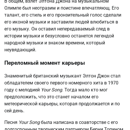
В общем, взлет Элтона Джона на музыкальном
Олимпе был неотразим и поистине впечатляющ. Его
талант, его стиль и его пронзительный голос сделали
его иконой музыки и заставили людей влюбиться в
его музыку. Он оставил непередаваемый след в
истории музыки и безусловно останется легендой
народной музыки и знаком времени, который
неувядающий.
Переломный момент карьеры
Знаменитый британский музыкант Элтон Джон стал
обладателем своего первого номерного хита в 1970
году с мелодией
Your Song
. Тогда мало кто мог
предположить, что это станет началом его
метеорической карьеры, которая продолжается и по
сей день.
Песня
Your Song
была написана в соавторстве с его
долгосрочным творческим партнером Берни Топином.