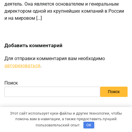
деятель. Она является основателем и генеральным
директором одной из крупнейших компаний в России
и на мировом […]
Добавить комментарий
Для отправки комментария вам необходимо
авторизоваться
.
Поиск
Поиск
Последние записи
Этот сайт использует куки-файлы и другие технологии, чтобы
помочь вам в навигации, а также предоставить лучший
Микрокредиты: возможности и подводные камни
пользовательский опыт.
OK
Антипробуксовочные траки: Обзор и Преимущества