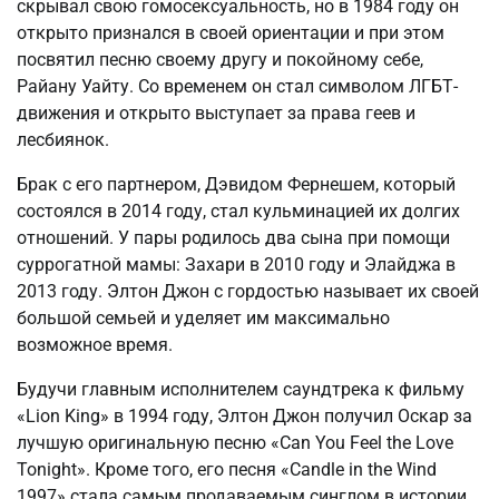
скрывал свою гомосексуальность, но в 1984 году он
открыто признался в своей ориентации и при этом
посвятил песню своему другу и покойному себе,
Райану Уайту. Со временем он стал символом ЛГБТ-
движения и открыто выступает за права геев и
лесбиянок.
Брак с его партнером, Дэвидом Фернешем, который
состоялся в 2014 году, стал кульминацией их долгих
отношений. У пары родилось два сына при помощи
суррогатной мамы: Захари в 2010 году и Элайджа в
2013 году. Элтон Джон с гордостью называет их своей
большой семьей и уделяет им максимально
возможное время.
Будучи главным исполнителем саундтрека к фильму
«Lion King» в 1994 году, Элтон Джон получил Оскар за
лучшую оригинальную песню «Can You Feel the Love
Tonight». Кроме того, его песня «Candle in the Wind
1997» стала самым продаваемым синглом в истории.