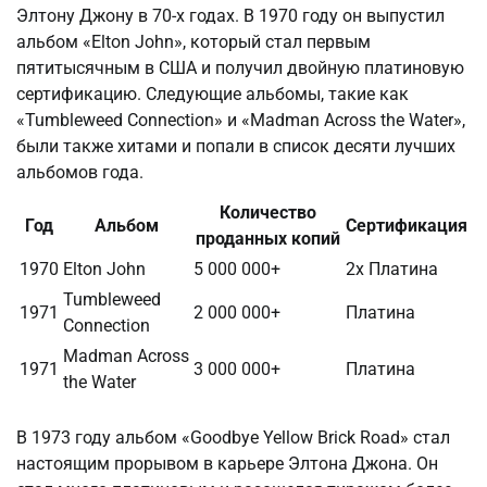
Элтону Джону в 70-х годах. В 1970 году он выпустил
альбом «Elton John», который стал первым
пятитысячным в США и получил двойную платиновую
сертификацию. Следующие альбомы, такие как
«Tumbleweed Connection» и «Madman Across the Water»,
были также хитами и попали в список десяти лучших
альбомов года.
Количество
Год
Альбом
Сертификация
проданных копий
1970
Elton John
5 000 000+
2x Платина
Tumbleweed
1971
2 000 000+
Платина
Connection
Madman Across
1971
3 000 000+
Платина
the Water
В 1973 году альбом «Goodbye Yellow Brick Road» стал
настоящим прорывом в карьере Элтона Джона. Он