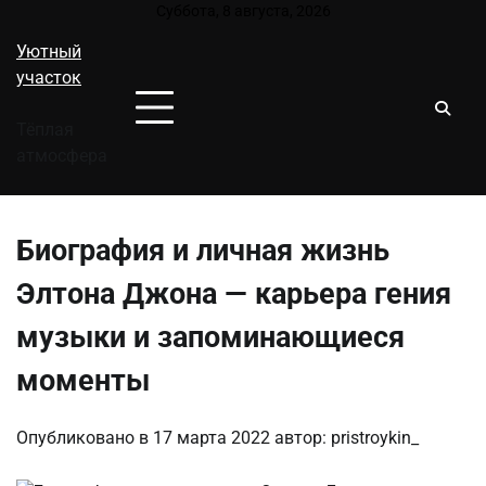
Перейти
Суббота, 8 августа, 2026
к
Уютный
содержимому
участок
Тёплая
атмосфера
Биография и личная жизнь
Элтона Джона — карьера гения
музыки и запоминающиеся
моменты
Опубликовано в
17 марта 2022
автор:
pristroykin_