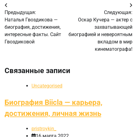
Навигация
Предыдущая:
Следующая:
по
Наталья Гвоздикова —
Оскар Кучера — актер с
биография, достижения,
захватывающей
записям
интересные факты. Сайт
биографией и невероятным
Гвоздиковой
вкладом в мир
кинематографа!
Связанные записи
Uncategorised
Биография Biicla — карьера,
достижения, личная жизнь
pristroykin_
16 марта 2022