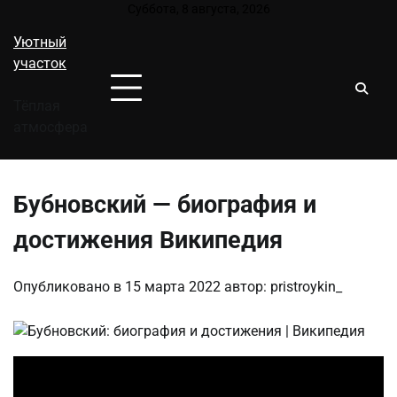
Перейти
Суббота, 8 августа, 2026
к
Уютный
содержимому
участок
Тёплая
атмосфера
Бубновский — биография и
достижения Википедия
Опубликовано в
15 марта 2022
автор:
pristroykin_