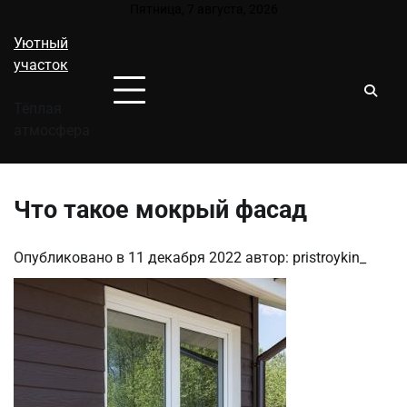
Перейти
Пятница, 7 августа, 2026
к
Уютный
содержимому
участок
Тёплая
атмосфера
Что такое мокрый фасад
Опубликовано в
11 декабря 2022
автор:
pristroykin_