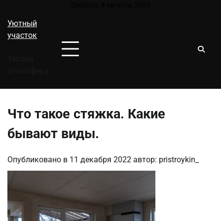
Перейти
Суббота, 8 августа, 2026
к
Уютный
содержимому
участок
Тёплая
атмосфера
Что такое стяжка. Какие
бывают виды.
Опубликовано в
11 декабря 2022
автор:
pristroykin_