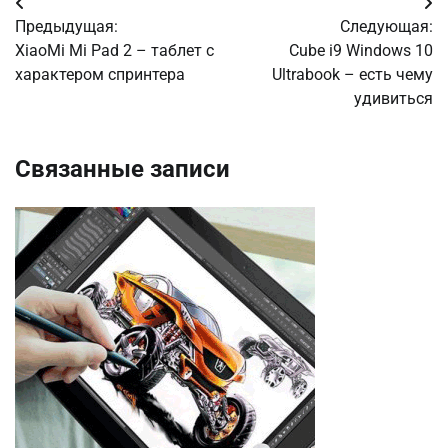
Навигация
Предыдущая:
Следующая:
по
XiaoMi Mi Pad 2 – таблет с
Cube i9 Windows 10
характером спринтера
Ultrabook – есть чему
записям
удивиться
Связанные записи