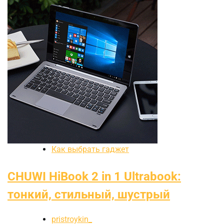
Как выбрать гаджет
CHUWI HiBook 2 in 1 Ultrabook:
тонкий, стильный, шустрый
pristroykin_