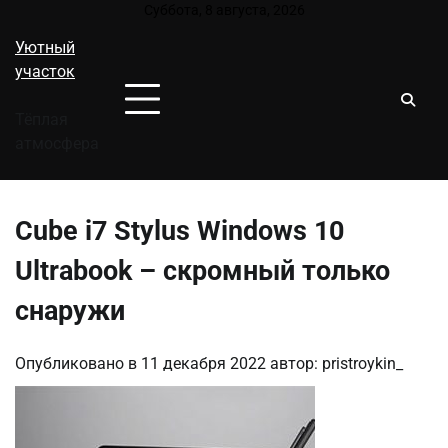
Перейти
Суббота, 8 августа, 2026
к
Уютный
содержимому
участок
Тёплая
атмосфера
Cube i7 Stylus Windows 10
Ultrabook – скромный только
снаружи
Опубликовано в
11 декабря 2022
автор:
pristroykin_