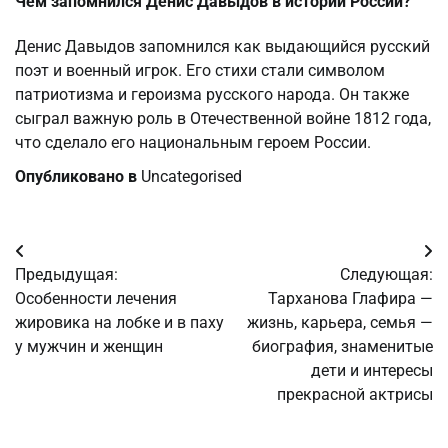
Чем запомнился Денис Давыдов в истории России?
Денис Давыдов запомнился как выдающийся русский
поэт и военный игрок. Его стихи стали символом
патриотизма и героизма русского народа. Он также
сыграл важную роль в Отечественной войне 1812 года,
что сделало его национальным героем России.
Опубликовано в
Uncategorised
Навигация
Предыдущая:
Следующая:
по
Особенности лечения
Тарханова Глафира —
жировика на лобке и в паху
жизнь, карьера, семья —
записям
у мужчин и женщин
биография, знаменитые
дети и интересы
прекрасной актрисы