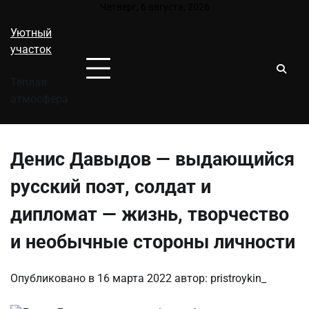
Перейти
Четверг, 6 августа, 2026
к
Уютный
содержимому
участок
Тёплая
атмосфера
Денис Давыдов — выдающийся
русский поэт, солдат и
дипломат — жизнь, творчество
и необычные стороны личности
Опубликовано в
16 марта 2022
автор:
pristroykin_