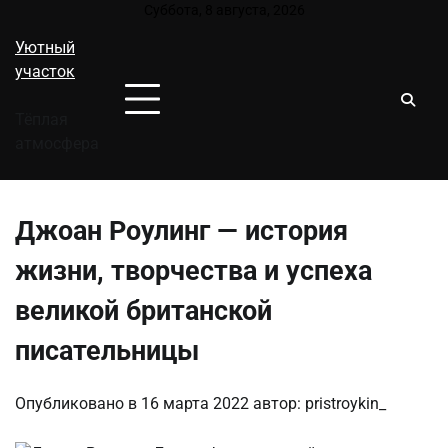
Перейти
Суббота, 8 августа, 2026
к
Уютный
содержимому
участок
Тёплая
атмосфера
Джоан Роулинг — история
жизни, творчества и успеха
великой британской
писательницы
Опубликовано в
16 марта 2022
автор:
pristroykin_