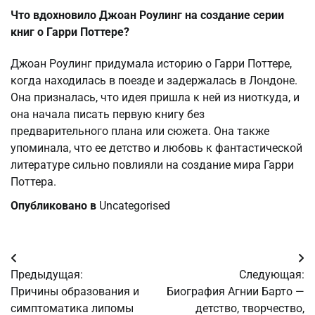
Что вдохновило Джоан Роулинг на создание серии
книг о Гарри Поттере?
Джоан Роулинг придумала историю о Гарри Поттере,
когда находилась в поезде и задержалась в Лондоне.
Она призналась, что идея пришла к ней из ниоткуда, и
она начала писать первую книгу без
предварительного плана или сюжета. Она также
упоминала, что ее детство и любовь к фантастической
литературе сильно повлияли на создание мира Гарри
Поттера.
Опубликовано в
Uncategorised
Навигация
Предыдущая:
Следующая:
по
Причины образования и
Биография Агнии Барто —
симптоматика липомы
детство, творчество,
записям