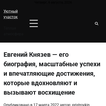
Перейти
Четверг, 6 августа, 2026
к
Уютный
содержимому
участок
Тёплая
атмосфера
Евгений Князев — его
биография, масштабные успехи
и впечатляющие достижения,
которые вдохновляют и
вызывают восхищение
Опубликовано в
17 марта 2022
автор:
pristroykin_