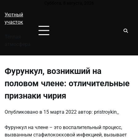
Перейти
Суббота, 8 августа, 2026
к
Уютный
содержимому
участок
Тёплая
атмосфера
Фурункул, возникший на
половом члене: отличительные
признаки чирия
Опубликовано в
15 марта 2022
автор:
pristroykin_
Фурункул на члене – это воспалительный процесс,
вызванным стафилококковой инфекцией, вызывает