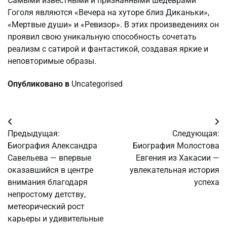
Самыми известными и признанными шедеврами
Гоголя являются «Вечера на хуторе близ Диканьки»,
«Мертвые души» и «Ревизор». В этих произведениях он
проявил свою уникальную способность сочетать
реализм с сатирой и фантастикой, создавая яркие и
неповторимые образы.
Опубликовано в
Uncategorised
Навигация
Предыдущая:
Следующая:
по
Биография Александра
Биография Молостова
Савельева — впервые
Евгения из Хакасии —
записям
оказавшийся в центре
увлекательная история
внимания благодаря
успеха
непростому детству,
метеорический рост
карьеры и удивительные