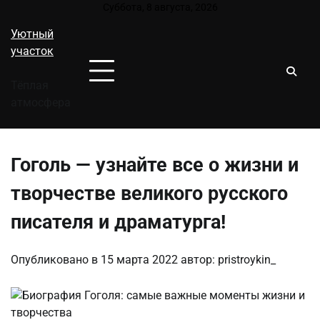
Перейти
Суббота, 8 августа, 2026
к
Уютный
содержимому
участок
Тёплая
атмосфера
Гоголь — узнайте все о жизни и
творчестве великого русского
писателя и драматурга!
Опубликовано в
15 марта 2022
автор:
pristroykin_