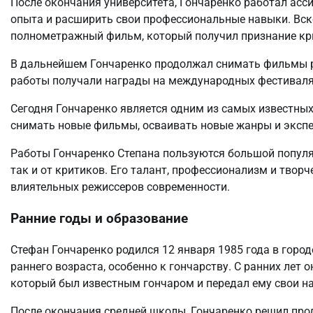
После окончания университета, Гончаренко работал асс
опыта и расширить свои профессиональные навыки. Вск
полнометражный фильм, который получил признание кри
В дальнейшем Гончаренко продолжал снимать фильмы ра
работы получали награды на международных фестивалях
Сегодня Гончаренко является одним из самых известных
снимать новые фильмы, осваивать новые жанры и эксп
Работы Гончаренко Степана пользуются большой популя
так и от критиков. Его талант, профессионализм и твор
влиятельных режиссеров современности.
Ранние годы и образование
Стефан Гончаренко родился 12 января 1985 года в городе
раннего возраста, особенно к гончарству. С ранних лет 
который был известным гончаром и передал ему свои на
После окончания средней школы, Гончаренко решил прод