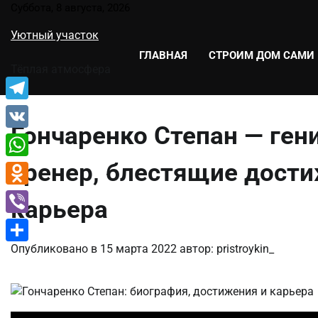
Перейти
Суббота, 8 августа, 2026
к
Уютный участок
содержимому
ГЛАВНАЯ
СТРОИМ ДОМ САМИ
Тёплая атмосфера
Telegram
Гончаренко Степан — ге
VK
тренер, блестящие дост
WhatsApp
Odnoklassniki
карьера
Viber
Опубликовано в
15 марта 2022
автор:
pristroykin_
Отправить