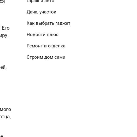
Гараж и авто
ся
Дача, участок
Как выбрать гаджет
 Его
Новости плюс
иру.
Ремонт и отделка
Строим дом сами
ей,
амого
отца,
он