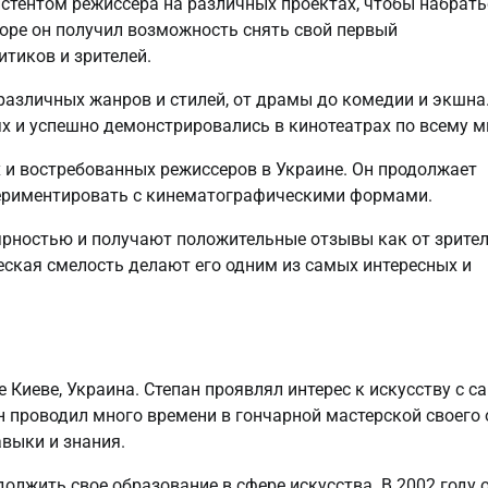
истентом режиссера на различных проектах, чтобы набрать
оре он получил возможность снять свой первый
тиков и зрителей.
зличных жанров и стилей, от драмы до комедии и экшна.
 и успешно демонстрировались в кинотеатрах по всему м
 и востребованных режиссеров в Украине. Он продолжает
ериментировать с кинематографическими формами.
рностью и получают положительные отзывы как от зрител
ческая смелость делают его одним из самых интересных и
 Киеве, Украина. Степан проявлял интерес к искусству с с
он проводил много времени в гончарной мастерской своего 
выки и знания.
олжить свое образование в сфере искусства. В 2002 году 