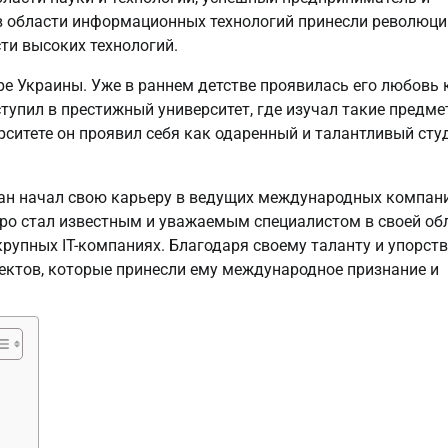
 в области информационных технологий принесли революци
ти высоких технологий.
ре Украины. Уже в раннем детстве проявилась его любовь 
тупил в престижный университет, где изучал такие предме
рситете он проявил себя как одаренный и талантливый сту
ан начал свою карьеру в ведущих международных компани
тро стал известным и уважаемым специалистом в своей об
упных IT-компаниях. Благодаря своему таланту и упорств
ектов, которые принесли ему международное признание и