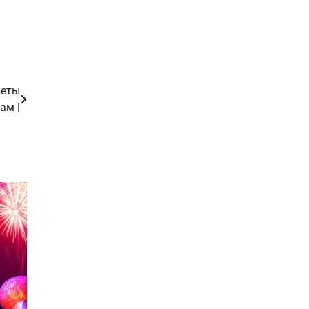
веты
ам |