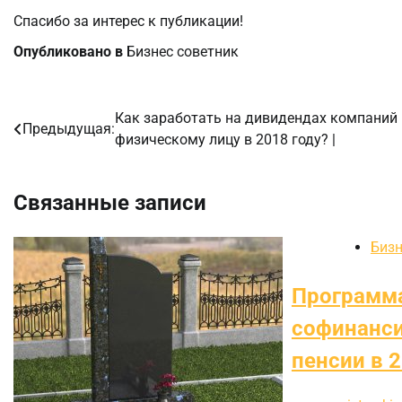
Спасибо за интерес к публикации!
Опубликовано в
Бизнес советник
Как заработать на дивидендах компаний
Навигация
Предыдущая:
физическому лицу в 2018 году? |
по
записям
Связанные записи
Бизн
Программ
софинанс
пенсии в 2