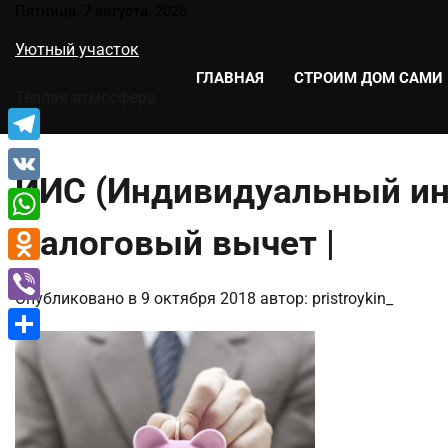
Перейти
Пятница, 7 августа, 2026
к
Уютный участок
содержимому
ГЛАВНАЯ
СТРОИМ ДОМ САМИ
Тёплая атмосфера
Telegram
ИИС (Индивидуальный ин
VK
Налоговый вычет |
WhatsApp
Odnoklassniki
Опубликовано в
9 октября 2018
автор:
pristroykin_
Viber
Отправить