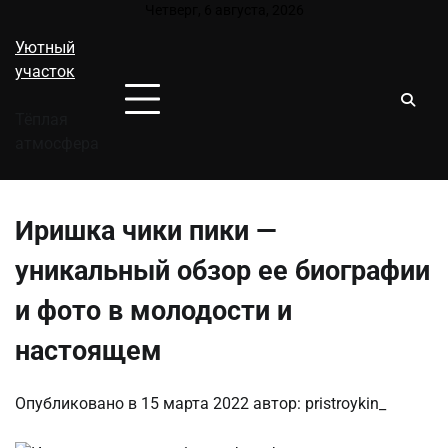
Перейти
Четверг, 6 августа, 2026
к
Уютный
содержимому
участок
Тёплая
атмосфера
Иришка чики пики —
уникальный обзор ее биографии
и фото в молодости и
настоящем
Опубликовано в
15 марта 2022
автор:
pristroykin_