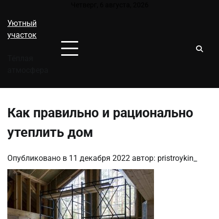
Перейти
Четверг, 6 августа, 2026
к
Уютный
содержимому
участок
Тёплая
атмосфера
Как правильно и рационально
утеплить дом
Опубликовано в
11 декабря 2022
автор:
pristroykin_