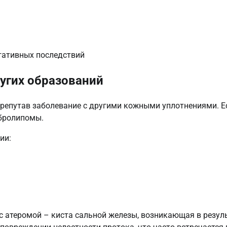
ругих образований
ерепутав заболевание с другими кожными уплотнениями. Е
ибролипомы.
ии:
с атеромой – киста сальной железы, возникающая в резул