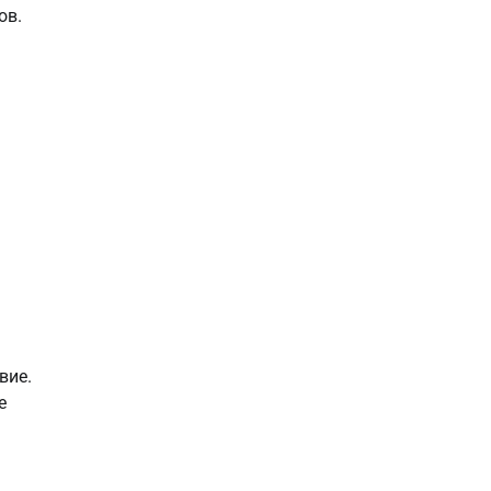
ов.
вие.
е