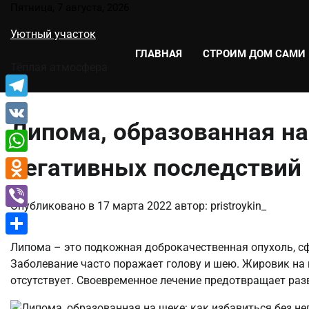
Перейти
Пятница, 7 августа, 2026
к
Уютный участок
содержимому
ГЛАВНАЯ
СТРОИМ ДОМ САМИ
Тёплая атмосфера
Telegram
Липома, образованная на
VK
негативных последствий
WhatsApp
Odnoklassniki
Опубликовано в
17 марта 2022
автор:
pristroykin_
Viber
Отправить
Липома – это подкожная доброкачественная опухоль, с
Заболевание часто поражает голову и шею. Жировик на
отсутствует. Своевременное лечение предотвращает раз