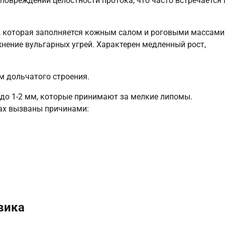
повреждении целостности протока, что часто встречается 
, которая заполняется кожным салом и роговыми массами
жнение вульгарных угрей. Характерен медленный рост,
м дольчатого строения.
о 1-2 мм, которые принимают за мелкие липомы.
лах вызваны причинами:
вика