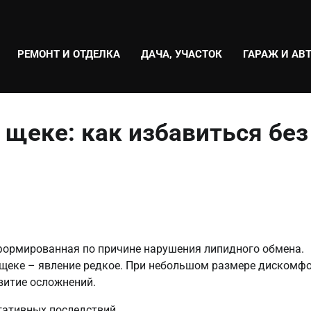
РЕМОНТ И ОТДЕЛКА
ДАЧА, УЧАСТОК
ГАРАЖ И АВ
 щеке: как избавиться без
формированная по причине нарушения липидного обмена.
 щеке – явление редкое. При небольшом размере дискомф
витие осложнений.