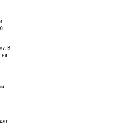
и
30
ку. В
 на
ой
одят