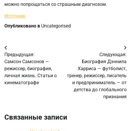
можно попрощаться со страшным диагнозом.
Источник
Опубликовано в
Uncategorised
Навигация
Предыдущая:
Следующая:
по
Самсон Самсонов —
Биография Дэннила
режиссер, биография,
Харриса — футболист,
записям
личная жизнь. Статьи о
тренер, режиссер, писатель
кинематографе
и предприниматель — от
детства до глобального
признания
Связанные записи