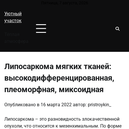
Перейти
Пятница, 7 августа, 2026
к
Уютный
содержимому
участок
Тёплая
атмосфера
Липосаркома мягких тканей:
высокодифференцированная,
плеоморфная, миксоидная
Опубликовано в
16 марта 2022
автор:
pristroykin_
Липосаркома – это разновидность злокачественной
опухоли, что относится к мезенхимальным. По форме