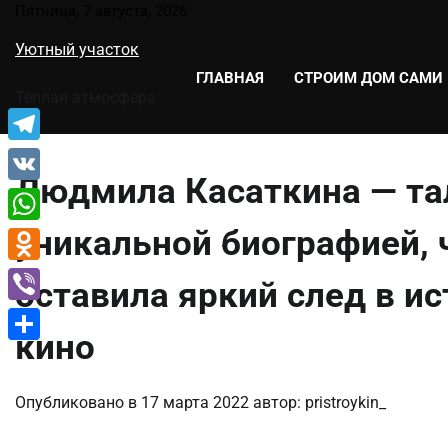
Перейти
Пятница, 7 августа, 2026
к
Уютный участок
содержимому
ГЛАВНАЯ
СТРОИМ ДОМ САМИ
Тёплая атмосфера
Telegram
Людмила Касаткина — та
VK
уникальной биографией, 
WhatsApp
Odnoklassniki
оставила яркий след в ис
Viber
кино
Отправить
Опубликовано в
17 марта 2022
автор:
pristroykin_