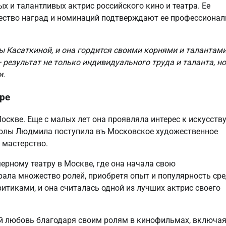
 и талантливых актрис российского кино и театра. Ее
жество наград и номинаций подтверждают ее профессиона
 Касаткиной, и она гордится своими корнями и талантами
 результат не только индивидуального труда и таланта, но
и.
ре
скве. Еще с малых лет она проявляла интерес к искусству
школы Людмила поступила въ Московское художественное
 мастерство.
рному театру в Москве, где она начала свою
рала множество ролей, приобретя опыт и популярность ср
итиками, и она считалась одной из лучших актрис своего
ой любовь благодаря своим ролям в кинофильмах, включа