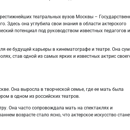
престижнейших театральных вузов Москвы – Государстве
го. Здесь она углубила свои знания в области актерского
ческий потенциал под руководством известных педагогов и
я ее будущей карьеры в кинематографе и театре. Она су
олях, став одной из самых ярких и известных актрис своег
кве. Она выросла в творческой семье, где ее мать была
ером в одном из российских театров.
тру. Она часто сопровождала мать на спектаклях и
аннем возрасте стало ясно, что актерское искусство стане