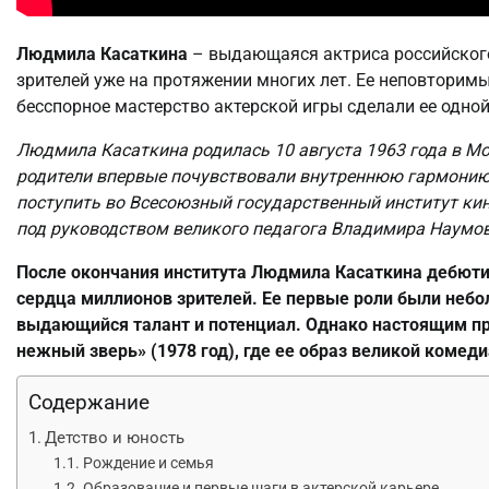
Людмила Касаткина
– выдающаяся актриса российского
зрителей уже на протяжении многих лет. Ее неповторим
бесспорное мастерство актерской игры сделали ее одно
Людмила Касаткина родилась 10 августа 1963 года в Мос
родители впервые почувствовали внутреннюю гармонию
поступить во Всесоюзный государственный институт кин
под руководством великого педагога Владимира Наумов
После окончания института Людмила Касаткина дебюти
сердца миллионов зрителей. Ее первые роли были небо
выдающийся талант и потенциал. Однако настоящим пр
нежный зверь» (1978 год), где ее образ великой комед
Содержание
Детство и юность
Рождение и семья
Образование и первые шаги в актерской карьере