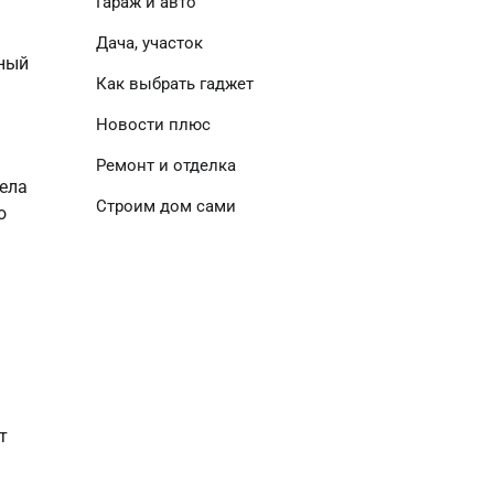
Гараж и авто
Дача, участок
нный
Как выбрать гаджет
Новости плюс
Ремонт и отделка
мела
Строим дом сами
о
т