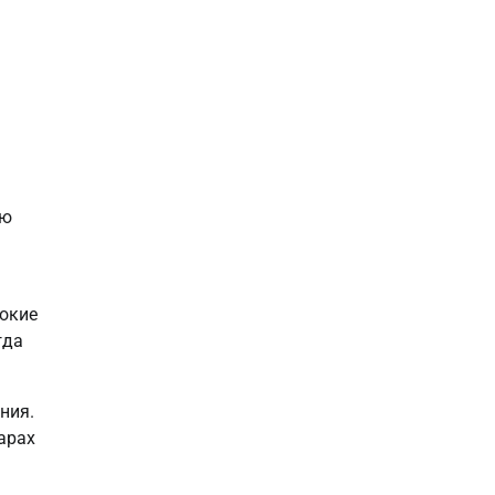
ою
сокие
гда
ния.
арах