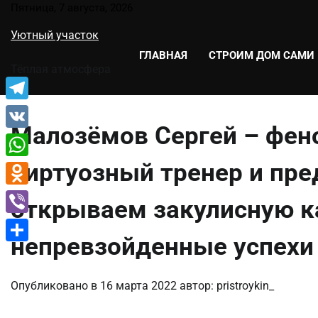
Перейти
Пятница, 7 августа, 2026
к
Уютный участок
содержимому
ГЛАВНАЯ
СТРОИМ ДОМ САМИ
Тёплая атмосфера
Telegram
Малозёмов Сергей – фен
VK
виртуозный тренер и пр
WhatsApp
Odnoklassniki
открываем закулисную ка
Viber
непревзойденные успехи
Отправить
Опубликовано в
16 марта 2022
автор:
pristroykin_