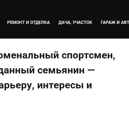
РЕМОНТ И ОТДЕЛКА
ДАЧА, УЧАСТОК
ГАРАЖ И АВ
оменальный спортсмен,
еданный семьянин —
рьеру, интересы и