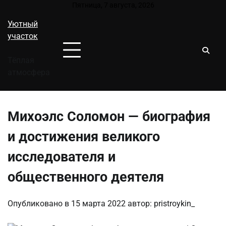
Перейти
Пятница, 7 августа, 2026
к
Уютный
содержимому
участок
Тёплая
атмосфера
Михоэлс Соломон — биография
и достижения великого
исследователя и
общественного деятеля
Опубликовано в
15 марта 2022
автор:
pristroykin_