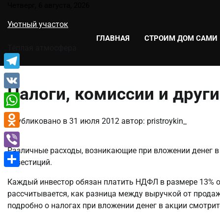
Перейти
Четверг, 6 августа, 2026
к
Уютный участок
содержимому
ГЛАВНАЯ
СТРОИМ ДОМ САМИ
Тёплая атмосфера
Telegram
Налоги, комиссии и други
VK
WhatsApp
Опубликовано в
31 июля 2012
автор:
pristroykin_
Odnoklassniki
Различные расходы, возникающие при вложении денег в 
Viber
инвестиций.
Отправить
Каждый инвестор обязан платить НДФЛ в размере 13% о
рассчитывается, как разница между выручкой от продаж
подробно о налогах при вложении денег в акции смотри