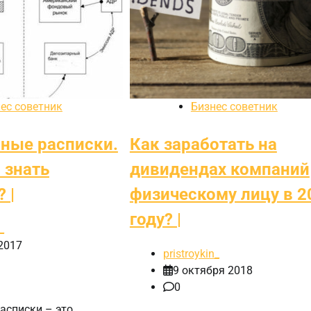
ес советник
Бизнес советник
ные расписки.
Как заработать на
 знать
дивидендах компаний
 |
физическому лицу в 2
году? |
_
2017
pristroykin_
9 октября 2018
0
асписки – это