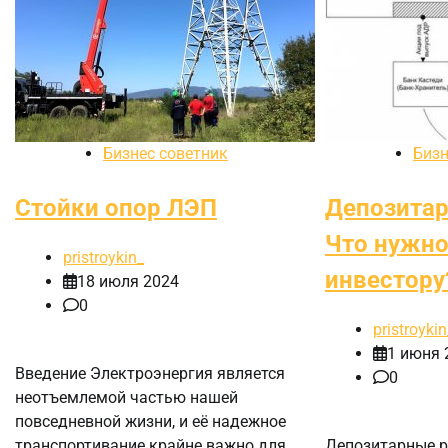
Бизнес советник
Бизн
Стойки опор ЛЭП
Депозитар
Что нужно
pristroykin_
инвестору?
18 июля 2024
0
pristroykin
1 июня 
Введение Электроэнергия является
0
неотъемлемой частью нашей
повседневной жизни, и её надежное
транспортивание крайне важно для
Депозитарные р