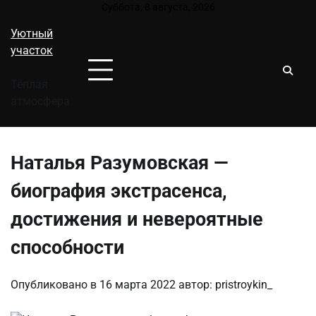
Перейти
Суббота, 8 августа, 2026
к
Уютный
содержимому
участок
Тёплая
атмосфера
Наталья Разумовская —
биография экстрасенса,
достижения и невероятные
способности
Опубликовано в
16 марта 2022
автор:
pristroykin_