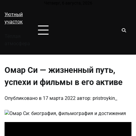
Перейти
Четверг, 6 августа, 2026
к
Уютный
содержимому
участок
Тёплая
атмосфера
Омар Си — жизненный путь,
успехи и фильмы в его активе
Опубликовано в
17 марта 2022
автор:
pristroykin_