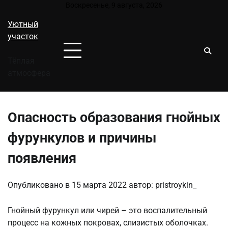
Перейти
Воскресенье, 9 августа, 2026
к
Уютный
содержимому
участок
Тёплая
атмосфера
Опасность образования гнойных
фурункулов и причины
появления
Опубликовано в
15 марта 2022
автор:
pristroykin_
Гнойный фурункул или чирей – это воспалительный
процесс на кожных покровах, слизистых оболочках.