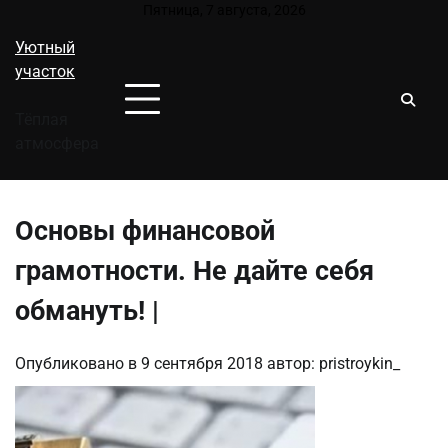
Перейти
Пятница, 7 августа, 2026
к
Уютный
содержимому
участок
Тёплая
атмосфера
Основы финансовой
грамотности. Не дайте себя
обмануть! |
Опубликовано в
9 сентября 2018
автор:
pristroykin_