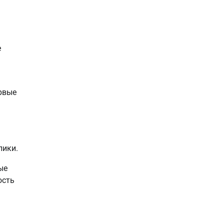
е
рвые
лики.
ые
ость