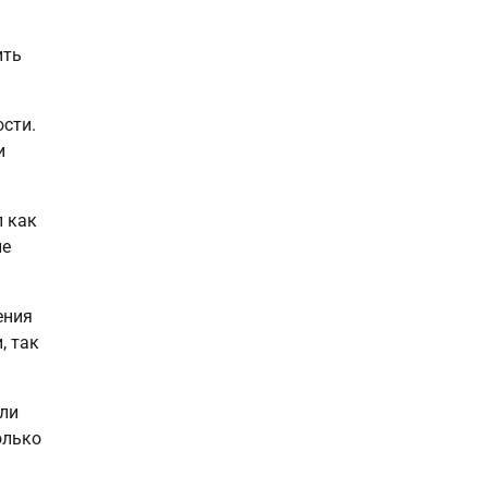
ить
ости.
и
л как
ие
ения
, так
ли
олько