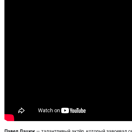
Павел Дацюк
— талантливый актёр, который завоевал 