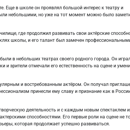
е. Еще в школе он проявлял большой интерес к театру и
были небольшими, но уже на тот момент можно было замет
чилище, где продолжил развивать свои актёрские способн
аклях школы, и его талант был замечен профессиональным
ыли в небольших театрах своего родного города. Он игра
ки и зрители отмечали его естественность на сцене и умен
пулярным и востребованным актёром. Он получал приглаш
фессионализм принесли ему славу и признание как в России
творческую деятельность и с каждым новым спектаклем и
ктерскими способностями. Его первые роли на сцене не т
арьеры, которая продолжает успешно развиваться.