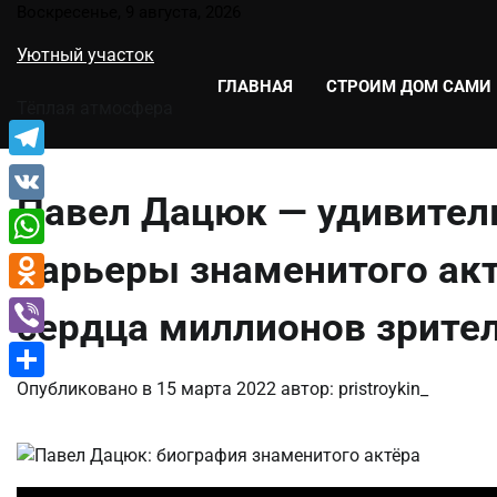
Перейти
Воскресенье, 9 августа, 2026
к
Уютный участок
содержимому
ГЛАВНАЯ
СТРОИМ ДОМ САМИ
Тёплая атмосфера
Telegram
Павел Дацюк — удивител
VK
карьеры знаменитого акт
WhatsApp
Odnoklassniki
сердца миллионов зрите
Viber
Опубликовано в
15 марта 2022
автор:
pristroykin_
Отправить