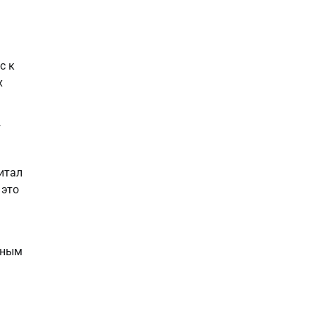
с к
х
т
итал
 это
тным