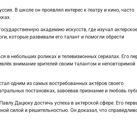
ссия. В школе он проявлял интерес к театру и кино, часто
жках.
государственную академию искусств, где изучал актерско
оги, которые развивали его талант и помогли обрести
я в небольших роликах и телевизионных сериалах. Его пе
ривлёк внимание зрителей своим талантом и неповторимой
стал одним из самых востребованных актёров своего
театральных постановках, завоевав признание и любовь пуб
Павлу Дацюку достичь успеха в актерской сфере. Его перв
ной силой и решительностью. Он доказал, что справедлив