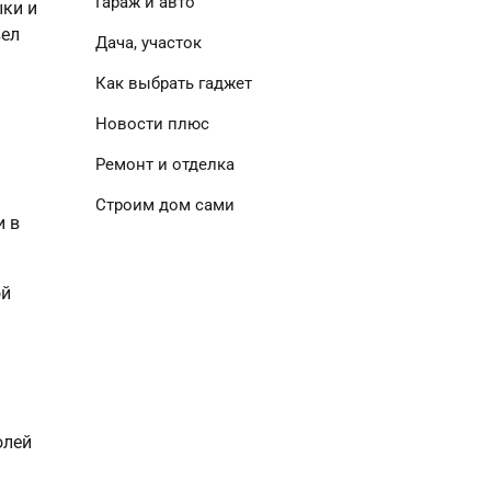
Гараж и авто
ыки и
вел
Дача, участок
Как выбрать гаджет
Новости плюс
Ремонт и отделка
Строим дом сами
и в
ой
олей