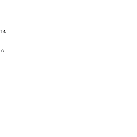
ти,
 с