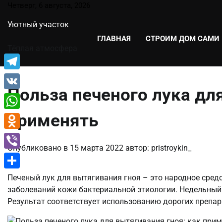
Перейти
Четверг, 6 августа, 2026
к
Уютный участок
содержимому
ГЛАВНАЯ
СТРОИМ ДОМ САМИ
Тёплая атмосфера
Telegram
Польза печеного лука дл
VK
применять
WhatsApp
Odnoklassniki
Опубликовано в
15 марта 2022
автор:
pristroykin_
Viber
Отправить
Печеный лук для вытягивания гноя – это народное сред
заболеваний кожи бактериальной этиологии. Недельны
Результат соответствует использованию дорогих препар