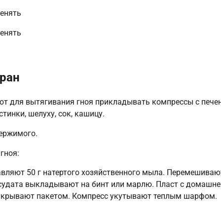
 ран
уют для вытягивания гноя прикладывать компрессы с печ
инки, шелуху, сок, кашицу.
ержимого.
гноя:
авляют 50 г натертого хозяйственного мыла. Перемешиваю
судата выкладывают на бинт или марлю. Пласт с домашне
накрывают пакетом. Компресс укутывают теплым шарфом.