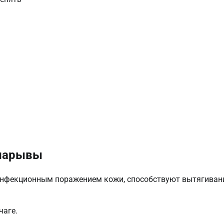
 нарывы
с инфекционным поражением кожи, способствуют вытягива
чаге.