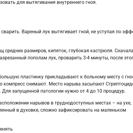
зовать для вытягивания внутреннего гноя.
сварить. Вареный лук вытягивает гной, не уступая по эфф
щ средних размеров, кипяток, глубокая кастрюля. Сначал
азрезанный пополам лук, проварить 3-4 минуты, после это
 большую пластинку прикладывают к больному месту с гно
ро компресс снимают. Место нарыва засыпают Стрептоцид
. Для запущенной патологии нужно от 4 до 10 процедур.
асположении нарывов в труднодоступных местах – на ухе,
вленный в духовке, сложно зафиксировать на маленьком