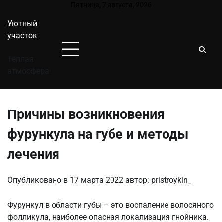
Перейти
Пятница, 7 августа, 2026
к
Уютный
содержимому
участок
Тёплая
атмосфера
Причины возникновения
фурункула на губе и методы
лечения
Опубликовано в
17 марта 2022
автор:
pristroykin_
Фурункул в области губы – это воспаление волосяного
фолликула, наиболее опасная локализация гнойника.