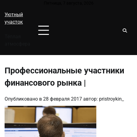
Перейти
Пятница, 7 августа, 2026
к
Уютный
содержимому
участок
Тёплая
атмосфера
Профессиональные участники
финансового рынка |
Опубликовано в
28 февраля 2017
автор:
pristroykin_