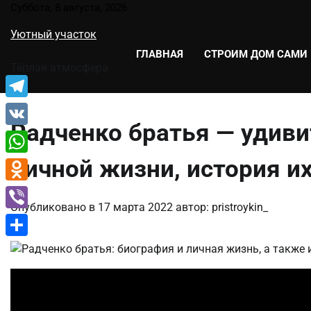
Перейти
Суббота, 8 августа, 2026
к
Уютный участок
содержимому
ГЛАВНАЯ
СТРОИМ ДОМ САМИ
Тёплая атмосфера
Telegram
Радченко братья — удив
VK
личной жизни, история 
WhatsApp
Odnoklassniki
Опубликовано в
17 марта 2022
автор:
pristroykin_
Viber
Отправить