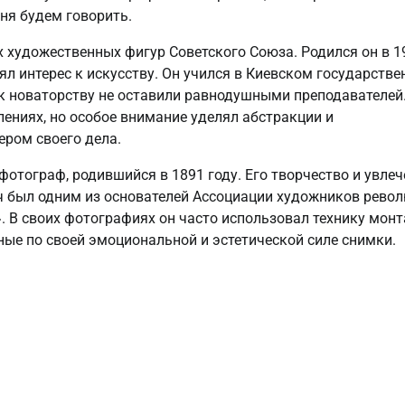
дня будем говорить.
 художественных фигур Советского Союза. Родился он в 1
лял интерес к искусству. Он учился в Киевском государств
е к новаторству не оставили равнодушными преподавателей
лениях, но особое внимание уделял абстракции и
ером своего дела.
отограф, родившийся в 1891 году. Его творчество и увлеч
ч был одним из основателей Ассоциации художников рево
. В своих фотографиях он часто использовал технику мон
ные по своей эмоциональной и эстетической силе снимки.