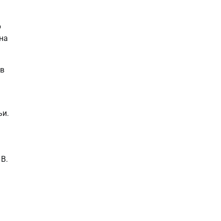
ю
на
 в
ьи.
В.