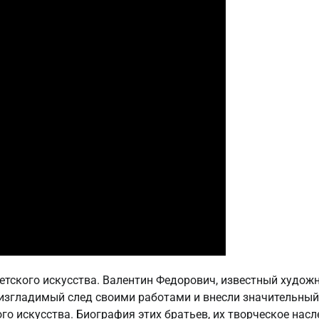
тского искусства. Валентин Федорович, известный художн
еизгладимый след своими работами и внесли значительный
о искусства. Биография этих братьев, их творческое насл