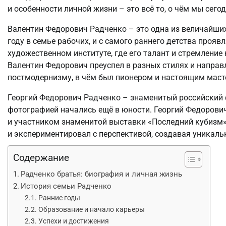
и особенности личной жизни – это всё то, о чём мы сего
Валентин Федорович Радченко – это одна из величайших
году в семье рабочих, и с самого раннего детства прояв
художественном институте, где его талант и стремлени
Валентин Федорович преуспел в разных стилях и направ
постмодернизму, в чём был пионером и настоящим маст
Георгий Федорович Радченко – знаменитый российский ф
фотографией начались ещё в юности. Георгий Федорови
и участником знаменитой выставки «Последний кубизм»
и экспериментировал с перспективой, создавая уникаль
Содержание
Радченко братья: биография и личная жизнь
История семьи Радченко
Ранние годы
Образование и начало карьеры
Успехи и достижения