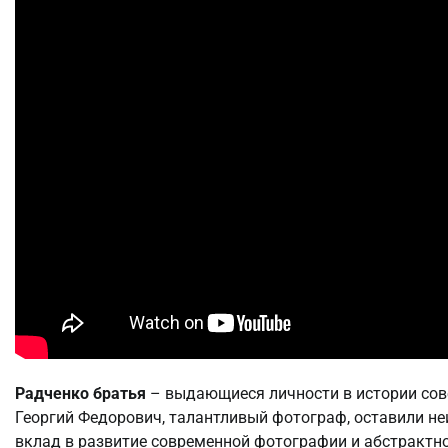
Радченко братья
– выдающиеся личности в истории сове
Георгий Федорович, талантливый фотограф, оставили н
вклад в развитие современной фотографии и абстрактног