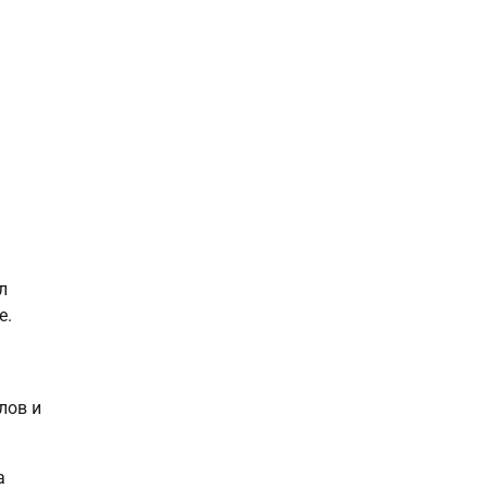
л
е.
лов и
а