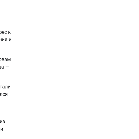
рес к
ния и
новам
ца —
отали
ался
из
 и