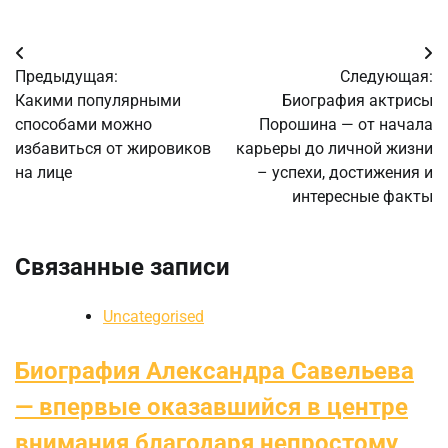
Навигация
Предыдущая:
Следующая:
по
Какими популярными
Биография актрисы
способами можно
Порошина — от начала
записям
избавиться от жировиков
карьеры до личной жизни
на лице
– успехи, достижения и
интересные факты
Связанные записи
Uncategorised
Биография Александра Савельева
— впервые оказавшийся в центре
внимания благодаря непростому