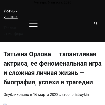
Перейти
Четверг, 6 августа, 2026
к
Уютный
содержимому
участок
Тёплая
атмосфера
Татьяна Орлова — талантливая
актриса, ее феноменальная игра
и сложная личная жизнь —
биография, успехи и трагедии
Опубликовано в
16 марта 2022
автор:
pristroykin_