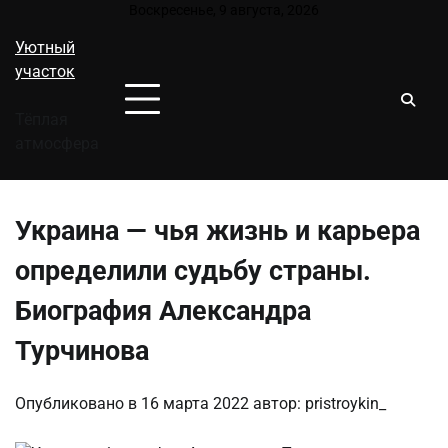
Перейти
Воскресенье, 9 августа, 2026
к
Уютный
содержимому
участок
Тёплая
атмосфера
Украина — чья жизнь и карьера
определили судьбу страны.
Биография Александра
Турчинова
Опубликовано в
16 марта 2022
автор:
pristroykin_