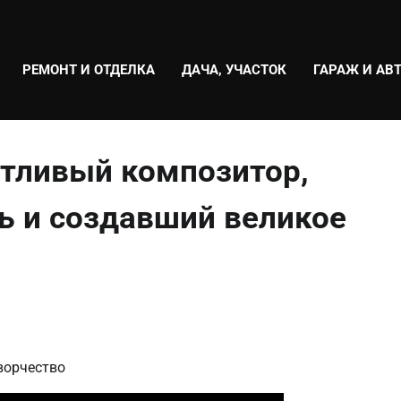
РЕМОНТ И ОТДЕЛКА
ДАЧА, УЧАСТОК
ГАРАЖ И АВ
нтливый композитор,
 и создавший великое