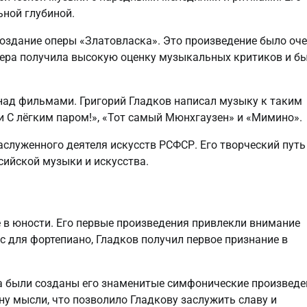
ной глубиной.
оздание оперы «Златовласка». Это произведение было оч
Опера получила высокую оценку музыкальных критиков и б
над фильмами. Григорий Гладков написал музыку к таким
 С лёгким паром!», «Тот самый Мюнхгаузен» и «Мимино».
аслуженного деятеля искусств РСФСР. Его творческий путь
сийской музыки и искусства.
 в юности. Его первые произведения привлекли внимание
с для фортепиано, Гладков получил первое признание в
да были созданы его знаменитые симфонические произведе
ну мысли, что позволило Гладкову заслужить славу и