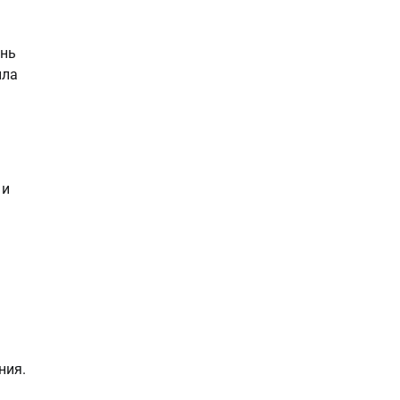
ень
ыла
 и
ния.