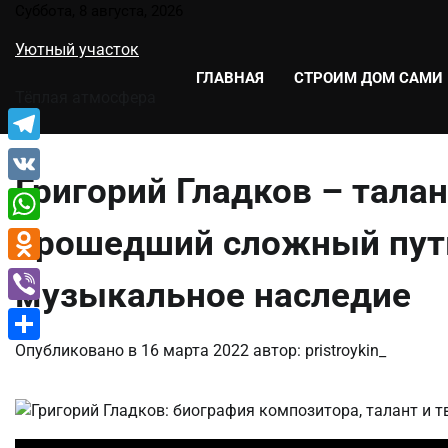
Перейти
Суббота, 8 августа, 2026
к
Уютный участок
содержимому
ГЛАВНАЯ
СТРОИМ ДОМ САМИ
Тёплая атмосфера
Telegram
Григорий Гладков – тала
VK
прошедший сложный путь
WhatsApp
Odnoklassniki
музыкальное наследие
Viber
Опубликовано в
16 марта 2022
автор:
pristroykin_
Отправить