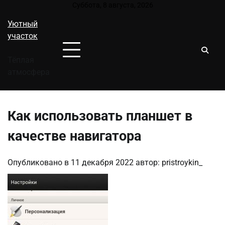
Перейти
Суббота, 8 августа, 2026
к
Уютный
содержимому
участок
Тёплая
атмосфера
Как использовать планшет в
качестве навигатора
Опубликовано в
11 декабря 2022
автор:
pristroykin_