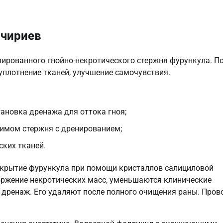
 чириев
ированного гнойно-некротического стержня фурункула. П
уплотнение тканей, улучшение самочувствия.
ановка дренажа для оттока гноя;
жимом стержня с дренированием;
ских тканей.
скрытие фурункула при помощи кристаллов салициловой
оржение некротических масс, уменьшаются клинические
 дренаж. Его удаляют после полного очищения раны. Пров