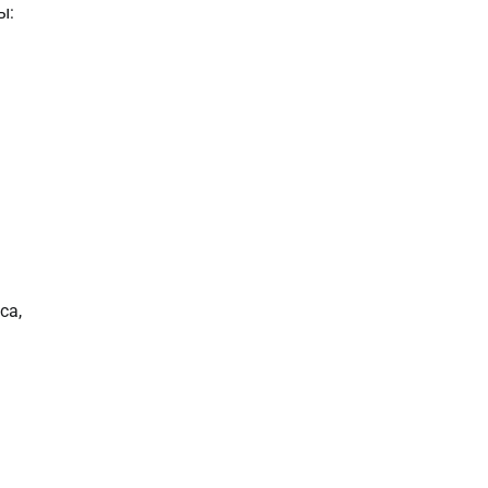
ы:
са,