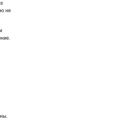
ез
ью не
и
ние.
ны.