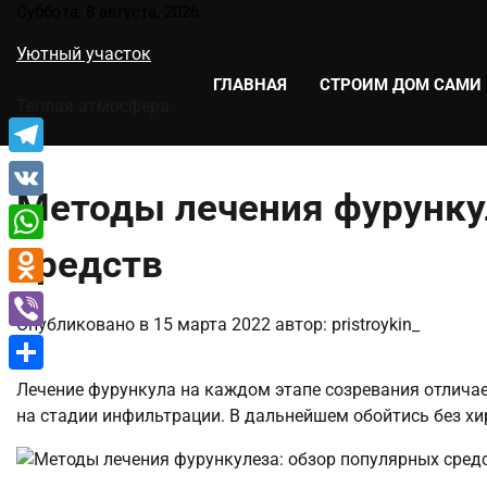
Перейти
Суббота, 8 августа, 2026
к
Уютный участок
содержимому
ГЛАВНАЯ
СТРОИМ ДОМ САМИ
Тёплая атмосфера
Telegram
Методы лечения фурунку
VK
средств
WhatsApp
Odnoklassniki
Опубликовано в
15 марта 2022
автор:
pristroykin_
Viber
Отправить
Лечение фурункула на каждом этапе созревания отличае
на стадии инфильтрации. В дальнейшем обойтись без хи