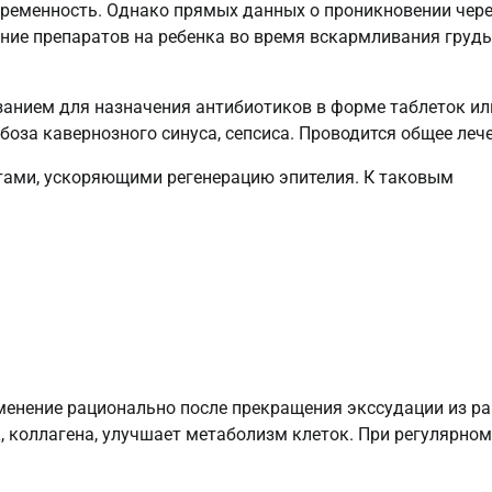
еременность. Однако прямых данных о проникновении чер
яние препаратов на ребенка во время вскармливания груд
занием для назначения антибиотиков в форме таблеток ил
боза кавернозного синуса, сепсиса. Проводится общее лече
тами, ускоряющими регенерацию эпителия. К таковым
менение рационально после прекращения экссудации из ра
, коллагена, улучшает метаболизм клеток. При регулярном