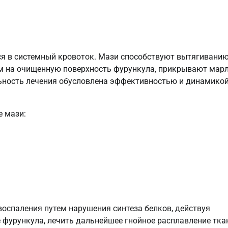
ся в системный кровоток. Мази способствуют вытягивани
ем на очищенную поверхность фурункула, прикрывают мар
льность лечения обусловлена эффективностью и динамико
е мази:
оспаления путем нарушения синтеза белков, действуя
е фурункула, лечить дальнейшее гнойное расплавление тка