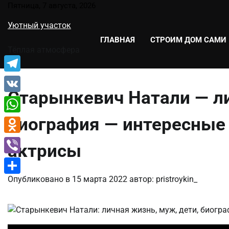
Перейти
Пятница, 7 августа, 2026
к
Уютный участок
содержимому
ГЛАВНАЯ
СТРОИМ ДОМ САМИ
Тёплая атмосфера
Telegram
Старынкевич Натали — ли
VK
биография — интересные
WhatsApp
Odnoklassniki
актрисы
Viber
Опубликовано в
15 марта 2022
автор:
pristroykin_
Отправить