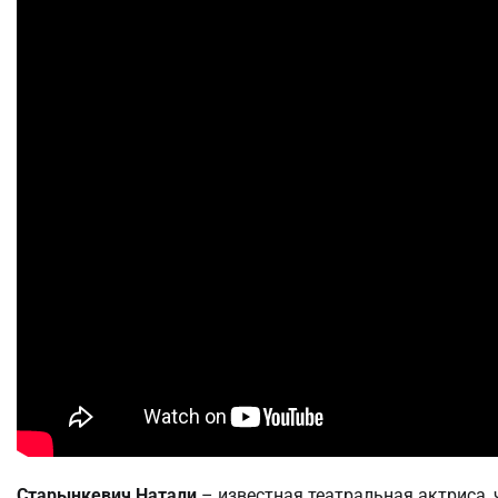
Старынкевич Натали
– известная театральная актриса,