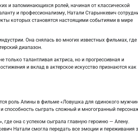
ких и запоминающихся ролей, начиная от классической
таланту и профессионализму, Натали Старынкевич сотрудн
екты которых становятся настоящими событиями в мире
оиндустрии. Она снялась во многих известных фильмах, где
терский диапазон.
не только талантливая актриса, но и прогрессивная и
остижения и вклад в актерское искусство признаются как 
тся роль Алины в фильме «Ловушка для одинокого мужчи
 и способность сыграть сложный и многогранный персонаж
», где она с успехом сыграла главную героиню — Алену.
евич Натали смогла передать все эмоции и переживания 