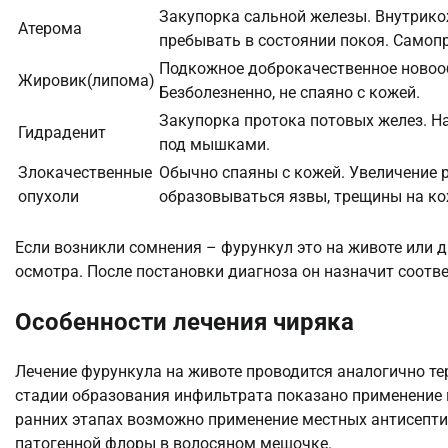
Закупорка сальной железы. Внутрико
Атерома
пребывать в состоянии покоя. Самоп
Подкожное доброкачественное новооб
Жировик(липома)
Безболезненно, не спаяно с кожей.
Закупорка протока потовых желез. Н
Гидраденит
под мышками.
Злокачественные
Обычно спаяны с кожей. Увеличение
опухоли
образовываться язвы, трещины на ко
Если возникли сомнения – фурункул это на животе или д
осмотра. После постановки диагноза он назначит соотв
Особенности лечения чиряка
Лечение фурункула на животе проводится аналогично те
стадии образования инфильтрата показано применение м
ранних этапах возможно применение местных антисептик
патогенной флоры в волосяном мешочке.