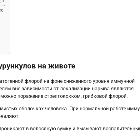
те
урункулов на животе
атогенной флорой на фоне сниженного уровня иммунной
елем вне зависимости от локализации нарыва являются
зможно поражение стрептококком, грибковой флорой.
изистых оболочках человека. При нормальной работе имм
оявляют.
 проникают в волосяную сумку и вызывают воспалительны