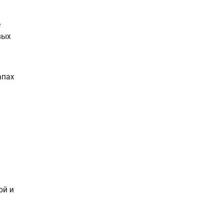
е
вых
апах
ой и