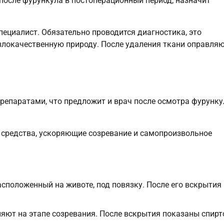
после фурункула в постоперационный период, назначит
пециалист. Обязательно проводится диагностика, это
локачественную природу. После удаления ткани оправляю
препаратами, что предложит и врач после осмотра фурунку
 средства, ускоряющие созревание и самопроизвольное
асположенный на животе, под повязку. После его вскрытия
няют на этапе созревания. После вскрытия показаны спир