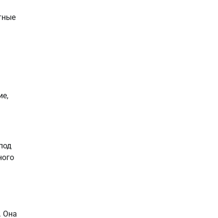
тные
е,
под
ного
. Она