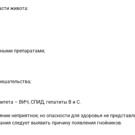
асти живота:
ивными препаратами;
мешательства;
ета – ВИЧ, СПИД, гепатиты B и C.
ние неприятное, но опасности для здоровья не представл
ания следует выявить причину появления гнойников.