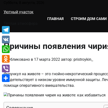
Перейти
Суббота, 8 августа, 2026
к
Уютный участок
содержимому
ГЛАВНАЯ
СТРОИМ ДОМ САМИ
Тёплая атмосфера
Telegram
Причины появления чирия
VK
WhatsApp
Опубликовано в
17 марта 2022
автор:
pristroykin_
Odnoklassniki
Фурункул на животе – это гнойно-некротический процес
Viber
свидетельствует о низком уровне иммунной защиты. Ле
помощи оперативного вмешательства.
Отправить
Содержание