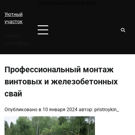
Перейти
Воскресенье, 9 августа, 2026
к
Уютный
содержимому
участок
Тёплая
атмосфера
Профессиональный монтаж
винтовых и железобетонных
свай
Опубликовано в
10 января 2024
автор:
pristroykin_