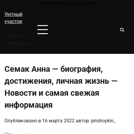
Перейти
Воскресенье, 9 августа, 2026
к
Уютный
содержимому
участок
Тёплая
атмосфера
Семак Анна — биография,
достижения, личная жизнь —
Новости и самая свежая
информация
Опубликовано в
16 марта 2022
автор:
pristroykin_