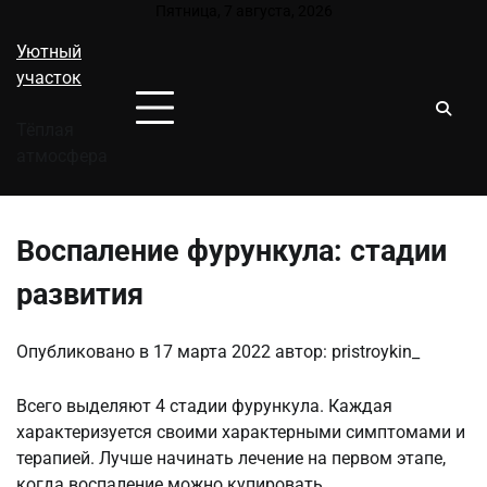
Перейти
Пятница, 7 августа, 2026
к
Уютный
содержимому
участок
Тёплая
атмосфера
Воспаление фурункула: стадии
развития
Опубликовано в
17 марта 2022
автор:
pristroykin_
Всего выделяют 4 стадии фурункула. Каждая
характеризуется своими характерными симптомами и
терапией. Лучше начинать лечение на первом этапе,
когда воспаление можно купировать