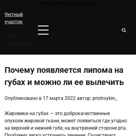
Перейти
Воскресенье, 9 августа, 2026
к
Уютный
содержимому
участок
Тёплая
атмосфера
Почему появляется липома на
губах и можно ли ее вылечить
Опубликовано в
17 марта 2022
автор:
pristroykin_
Жировики на губах — это доброкачественные
опухоли жировой ткани, может появиться где угодно:
на верхней и нижней губе, на внутренней стороне рта.
Проблему легко устранить лечение. Существуют