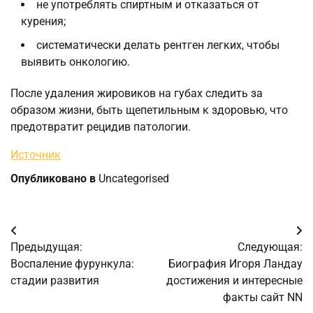
не употреблять спиртным и отказаться от
курения;
систематически делать рентген легких, чтобы
выявить онкологию.
После удаления жировиков на губах следить за
образом жизни, быть щепетильным к здоровью, что
предотвратит рецидив патологии.
Источник
Опубликовано в
Uncategorised
Навигация
Предыдущая:
Следующая:
по
Воспаление фурункула:
Биография Игоря Ландау
стадии развития
достижения и интересные
записям
факты сайт NN